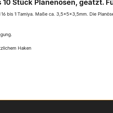
 10 Stück Planenösen, geätzt. Fü
 1:16 bis 1:Tamiya. Maße ca. 3,5x5x3,5mm. Die Planö
ügung.
ätzlichem Haken