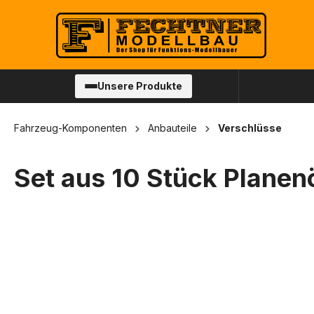
springen
Zur Hauptnavigation springen
Unsere Produkte
Fahrzeug-Komponenten
Anbauteile
Verschlüsse
Set aus 10 Stück Planenö
Bildergalerie überspringen