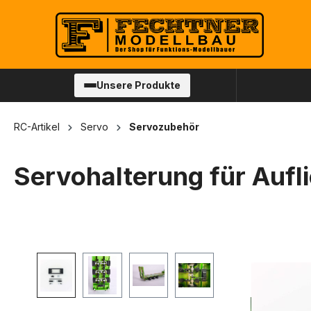
springen
Zur Hauptnavigation springen
Unsere Produkte
RC-Artikel
Servo
Servozubehör
Servohalterung für Aufl
Bildergalerie überspringen