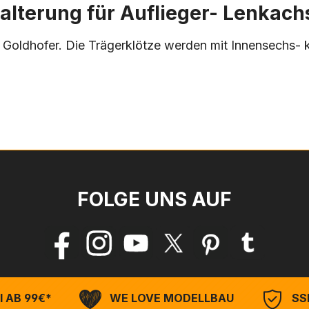
lterung für Auflieger- Lenkachs
on Goldhofer. Die Trägerklötze werden mit Innensechs
FOLGE UNS AUF
 AB 99€*
WE LOVE MODELLBAU
SSL