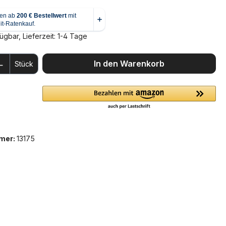
ügbar, Lieferzeit: 1-4 Tage
 Anzahl: Gib den gewünschten Wert ein 
In den Warenkorb
Stück
mer:
13175