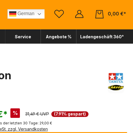
0,00 €*
German
Service
Angebote %
Ladengeschäft 360°
son
€*
%
31,49 € UVP
(7.91% gespart)
is der letzten 30 Tage: 29,00 €
MwSt. zzgl. Versandkosten