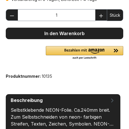
Produkt Anzahl: Gib den gewünschten We
Stück
In den Warenkorb
Produktnummer:
10135
Beschreibung
Selbstklebende NEON-Folie. Ca.240mm breit.
Zum Selbstschneiden von neon- farbigen
Streifen, Texten, Zeichen, Symbolen. NEON-…