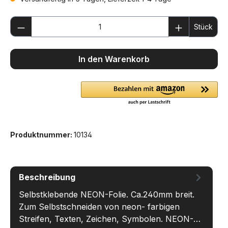
Produkt Anzahl: Gib den gewünschten We
Stück
In den Warenkorb
Produktnummer:
10134
Beschreibung
Selbstklebende NEON-Folie. Ca.240mm breit.
Zum Selbstschneiden von neon- farbigen
Streifen, Texten, Zeichen, Symbolen. NEON-…