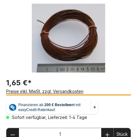
Bildergalerie überspringen
1,65 €*
Preise inkl. MwSt. zzgl. Versandkosten
Sofort verfügbar, Lieferzeit: 1-4 Tage
Produkt Anzahl: Gib den gewünschten We
Stück