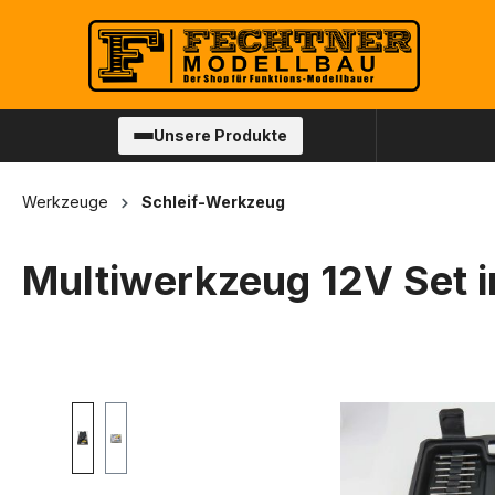
springen
Zur Hauptnavigation springen
Unsere Produkte
Werkzeuge
Schleif-Werkzeug
Multiwerkzeug 12V Set i
Bildergalerie überspringen