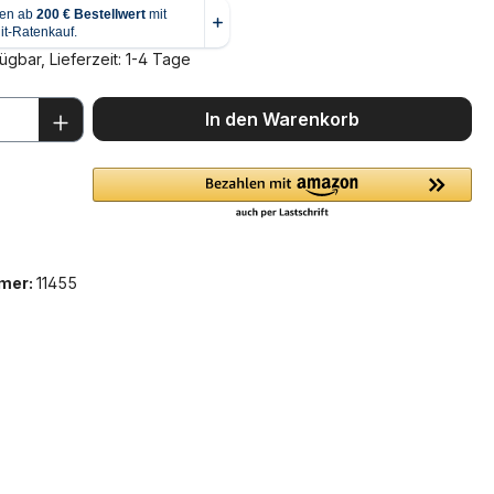
ügbar, Lieferzeit: 1-4 Tage
 Anzahl: Gib den gewünschten Wert ein 
In den Warenkorb
mer:
11455