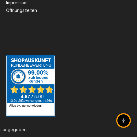
Impressum
Öffnungszeiten
Barrier
rs angegeben.