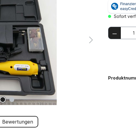
Sofort verf
Produkt
Produktnum
Bewertungen