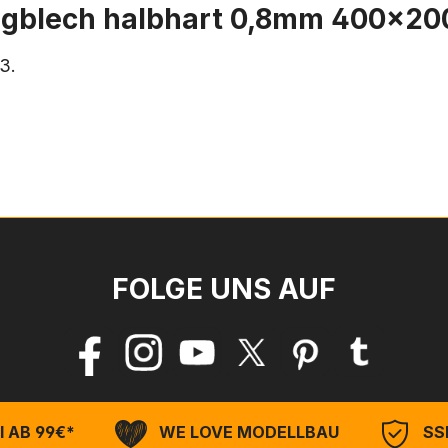
ingblech halbhart 0,8mm 400x
3.
FOLGE UNS AUF
 AB 99€*
WE LOVE MODELLBAU
SSL