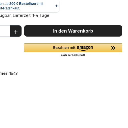
ügbar, Lieferzeit: 1-4 Tage
 Anzahl: Gib den gewünschten Wert ein 
In den Warenkorb
mer:
1649