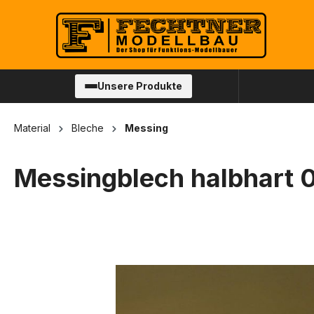
springen
Zur Hauptnavigation springen
Unsere Produkte
Material
Bleche
Messing
Messingblech halbhar
Bildergalerie überspringen