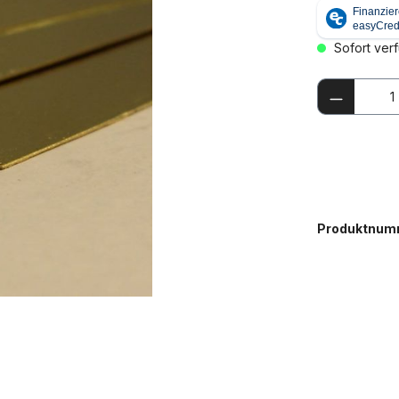
Sofort verf
Produkt
Produktnum