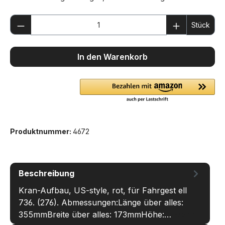
Produkt Anzahl: Gib den gewünschten We
Stück
In den Warenkorb
Produktnummer:
4672
Beschreibung
Kran-Aufbau, US-style, rot, für Fahrgest ell
736. (276). Abmessungen:Länge über alles:
355mmBreite über alles: 173mmHöhe:…
Mehr