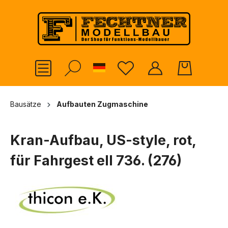
alt springen
German
Bausätze
Aufbauten Zugmaschine
Kran-Aufbau, US-style, rot,
für Fahrgest ell 736. (276)