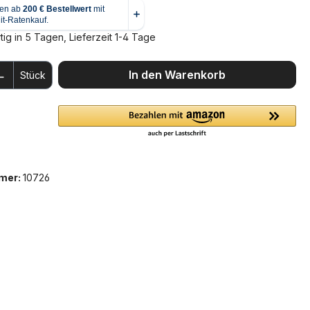
ig in 5 Tagen, Lieferzeit 1-4 Tage
 Anzahl: Gib den gewünschten Wert ein 
In den Warenkorb
Stück
mer:
10726