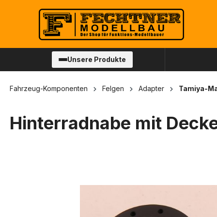
springen
Zur Hauptnavigation springen
Unsere Produkte
Fahrzeug-Komponenten
Felgen
Adapter
Tamiya-M
Hinterradnabe mit Decke
Bildergalerie überspringen