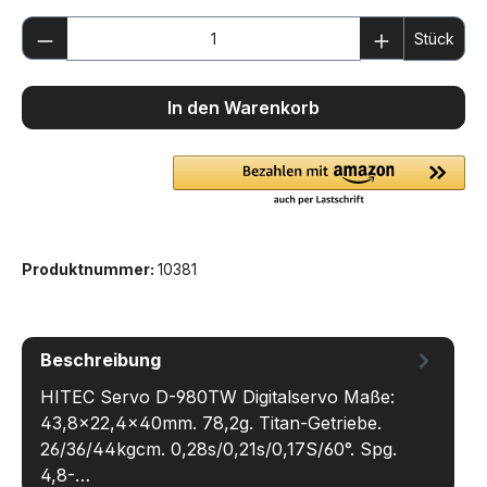
Produkt Anzahl: Gib den gewünschten We
Stück
In den Warenkorb
Produktnummer:
10381
Beschreibung
HITEC Servo D-980TW Digitalservo Maße:
43,8x22,4x40mm. 78,2g. Titan-Getriebe.
26/36/44kgcm. 0,28s/0,21s/0,17S/60°. Spg.
4,8-…
Mehr