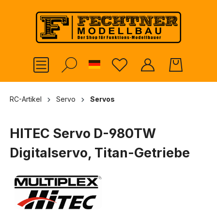
alt springen
German
RC-Artikel
Servo
Servos
HITEC Servo D-980TW
Digitalservo, Titan-Getriebe