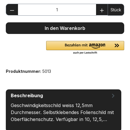
Produkt Anzahl: Gib den gewünschten We
Stück
In den Warenkorb
Produktnummer:
5013
Beschreibung
Geschwindigkeitsschild weiss 12,5mm
Durchmesser. Selbstklebendes Folienschild mit
Oberflächenschutz. Verfügbar in 10, 12,5,…
Mehr