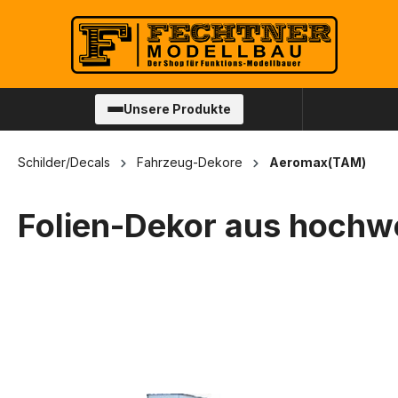
springen
Zur Hauptnavigation springen
Unsere Produkte
Schilder/Decals
Fahrzeug-Dekore
Aeromax(TAM)
Folien-Dekor aus hochwer
Bildergalerie überspringen