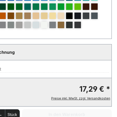
echnung
:
17,29 € *
Preise inkl. MwSt. zzgl. Versandkosten
 Anzahl: Gib den gewünschten Wert ein 
In den Warenkorb
Stück