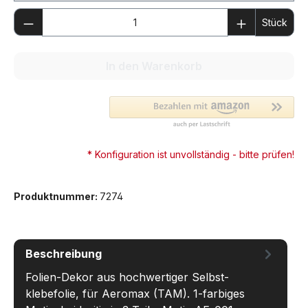
Produkt Anzahl: Gib den gewünschten We
Stück
In den Warenkorb
* Konfiguration ist unvollständig - bitte prüfen!
Produktnummer:
7274
Beschreibung
Folien-Dekor aus hochwertiger Selbst-
klebefolie, für Aeromax (TAM). 1-farbiges