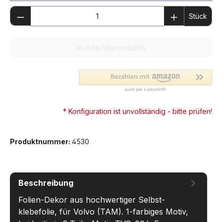
Produkt Anzahl: Gib den gewünschten We
Stück
In den Warenkorb
* Konfiguration ist unvollständig - bitte prüfen!
Produktnummer:
4530
Beschreibung
Folien-Dekor aus hochwertiger Selbst-
klebefolie, für Volvo (TAM). 1-farbiges Motiv,