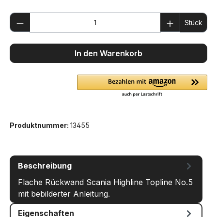
Produkt Anzahl: Gib den gewünschten We
Stück
In den Warenkorb
Produktnummer:
13455
Beschreibung
Flache Rückwand Scania Highline Topline No.5
mit bebilderter Anleitung.
Eigenschaften