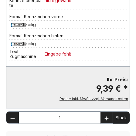
Kennzeichenplat
nicht gewählt
te
Format Kennzeichen vorne
1 zeilig
Format Kennzeichen hinten
1 zeilig
Text
Eingabe fehlt
Zugmaschine
Ihr Preis:
9,39 € *
Preise inkl. MwSt. zzgl. Versandkosten
Produkt Anzahl: Gib den gewünschten We
Stück