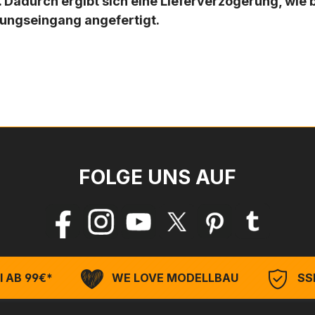
lt. Dadurch ergibt sich eine Lieferverzögerung, wie
lungseingang angefertigt.
FOLGE UNS AUF
 AB 99€*
WE LOVE MODELLBAU
SSL