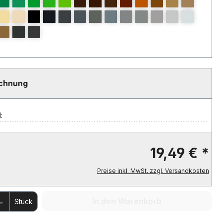
echnung
:
19,49 € *
Preise inkl. MwSt. zzgl. Versandkosten
 Anzahl: Gib den gewünschten Wert ein 
In den Warenkorb
Stück