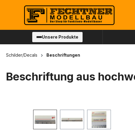
springen
Zur Hauptnavigation springen
Unsere Produkte
Schilder/Decals
Beschriftungen
Beschriftung aus hochwer
Bildergalerie überspringen