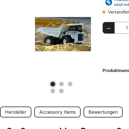
Versandfert
Produkt
Produktnum
Hersteller
Accessory Items
Bewertungen