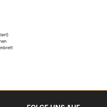
iert)
onen
enbrett