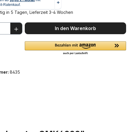
ig in 5 Tagen, Lieferzeit 3-4 Wochen
 Anzahl: Gib den gewünschten Wert ein 
In den Warenkorb
mer:
8435