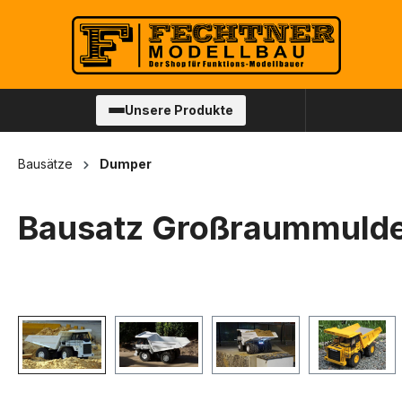
springen
Zur Hauptnavigation springen
Unsere Produkte
Bausätze
Dumper
Bausatz Großraummuld
Bildergalerie überspringen