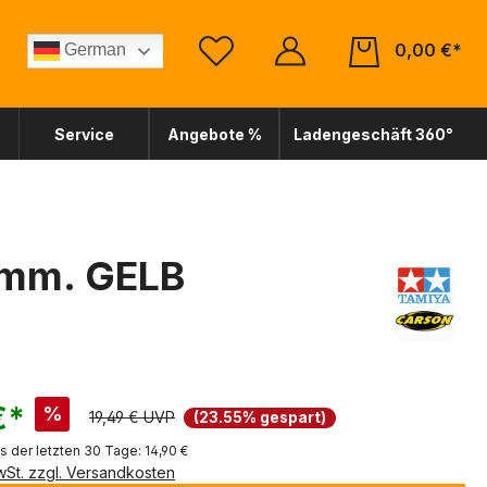
0,00 €*
German
Service
Angebote %
Ladengeschäft 360°
0mm. GELB
€*
%
19,49 € UVP
(23.55% gespart)
is der letzten 30 Tage: 14,90 €
MwSt. zzgl. Versandkosten