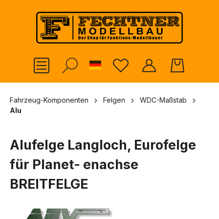
alt springen
German
Fahrzeug-Komponenten
Felgen
WDC-Maßstab
Alu
Alufelge Langloch, Eurofelge
für Planet- enachse
BREITFELGE