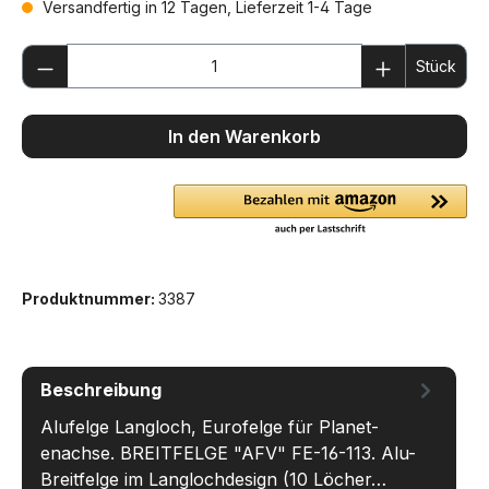
Versandfertig in 12 Tagen, Lieferzeit 1-4 Tage
Produkt Anzahl: Gib den gewünschten We
Stück
In den Warenkorb
Produktnummer:
3387
Beschreibung
Alufelge Langloch, Eurofelge für Planet-
enachse. BREITFELGE "AFV" FE-16-113. Alu-
Breitfelge im Langlochdesign (10 Löcher…
Mehr