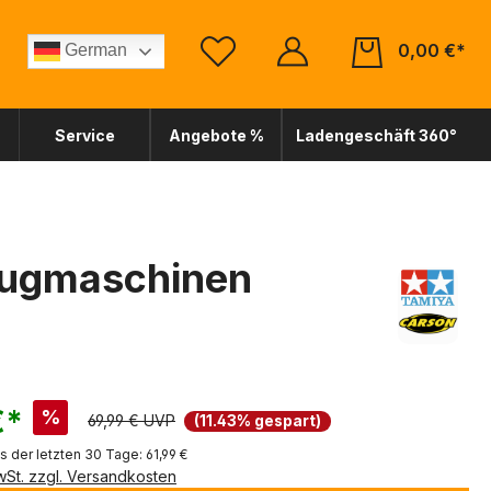
0,00 €*
German
Service
Angebote %
Ladengeschäft 360°
Zugmaschinen
€*
%
69,99 € UVP
(11.43% gespart)
s der letzten 30 Tage: 61,99 €
MwSt. zzgl. Versandkosten