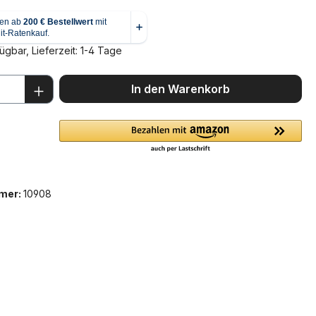
ügbar, Lieferzeit: 1-4 Tage
 Anzahl: Gib den gewünschten Wert ein 
In den Warenkorb
mer:
10908