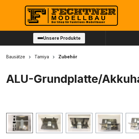
springen
Zur Hauptnavigation springen
Unsere Produkte
Bausätze
Tamiya
Zubehör
ALU-Grundplatte/Akkuha
Bildergalerie überspringen