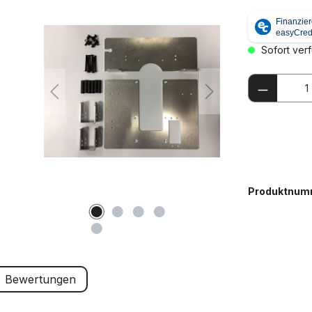
Sofort verf
Produkt
Produktnum
Bewertungen