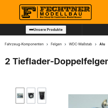
springen
Zur Hauptnavigation springen
Unsere Produkte
Fahrzeug-Komponenten
Felgen
WDC-Maßstab
Alu
2 Tieflader-Doppelfelg
Bildergalerie überspringen