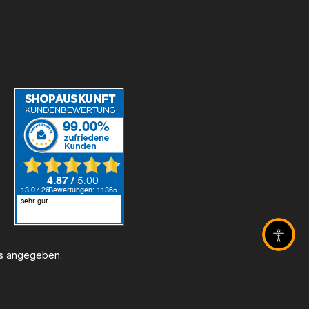
Barrier
rs angegeben.