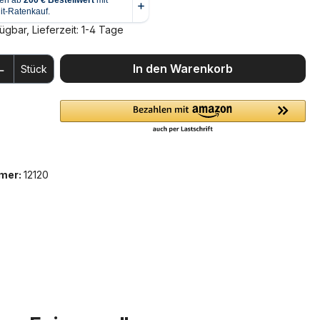
ügbar, Lieferzeit: 1-4 Tage
 Anzahl: Gib den gewünschten Wert ein 
In den Warenkorb
Stück
mer:
12120