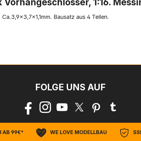
 Vorhängeschlösser, 1:16. Mess
. Ca.3,9x3,7x1,1mm. Bausatz aus 4 Teilen.
FOLGE UNS AUF
 AB 99€*
WE LOVE MODELLBAU
SSL