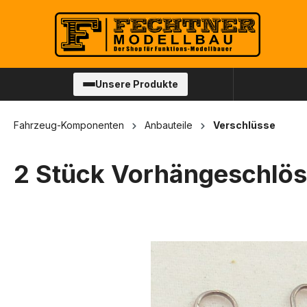
springen
Zur Hauptnavigation springen
Unsere Produkte
Fahrzeug-Komponenten
Anbauteile
Verschlüsse
2 Stück Vorhängeschlöss
Bildergalerie überspringen