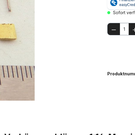
Sofort verf
Produkt
Produktnum