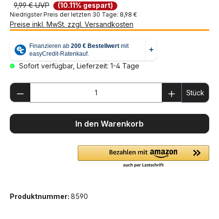
9,99 € UVP
(10.11% gespart)
Niedrigster Preis der letzten 30 Tage: 8,98 €
Preise inkl. MwSt. zzgl. Versandkosten
Sofort verfügbar, Lieferzeit: 1-4 Tage
Produkt Anzahl: Gib den gewünschten We
Stück
In den Warenkorb
Produktnummer:
8590