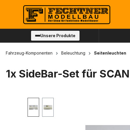
springen
Zur Hauptnavigation springen
Unsere Produkte
Fahrzeug-Komponenten
Beleuchtung
Seitenleuchten
1x SideBar-Set für SCAN
Bildergalerie überspringen