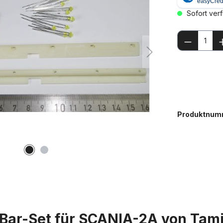
Sofort verf
Produkt
Produktnum
Bar-Set für SCANIA-2A von Tamiy