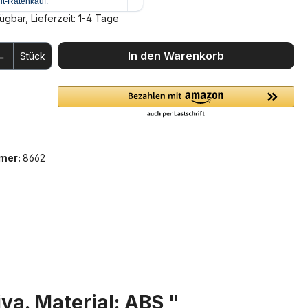
ügbar, Lieferzeit: 1-4 Tage
 Anzahl: Gib den gewünschten Wert ein 
In den Warenkorb
Stück
mer:
8662
a. Material: ABS "