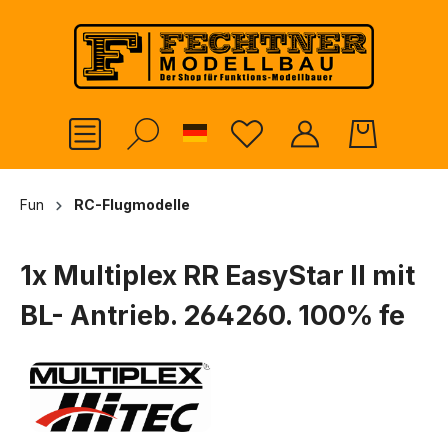
alt springen
German
Fun
RC-Flugmodelle
1x Multiplex RR EasyStar II mit
BL- Antrieb. 264260. 100% fe