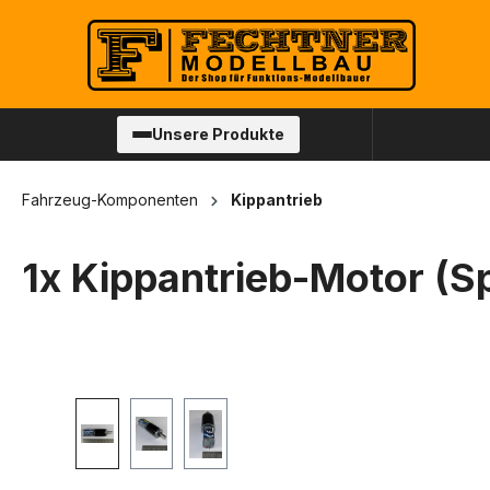
springen
Zur Hauptnavigation springen
Unsere Produkte
Fahrzeug-Komponenten
Kippantrieb
1x Kippantrieb-Motor (Sp
Bildergalerie überspringen