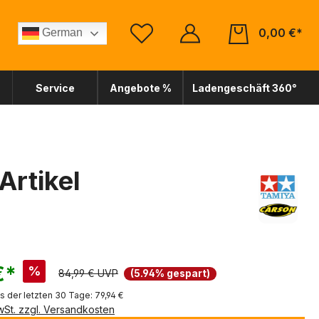
0,00 €*
German
Service
Angebote %
Ladengeschäft 360°
Artikel
€*
%
84,99 € UVP
(5.94% gespart)
is der letzten 30 Tage: 79,94 €
MwSt. zzgl. Versandkosten