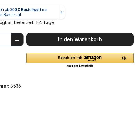
ügbar, Lieferzeit: 1-4 Tage
 Anzahl: Gib den gewünschten Wert ein 
In den Warenkorb
mer:
8536