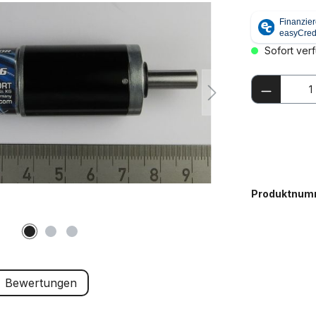
Sofort verf
Produkt
Produktnum
Bewertungen