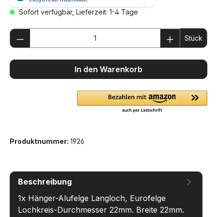
Sofort verfügbar, Lieferzeit: 1-4 Tage
Produkt Anzahl: Gib den gewünschten We
Stück
In den Warenkorb
Produktnummer:
1926
Beschreibung
1x Hänger-Alufelge Langloch, Eurofelge
Lochkreis-Durchmesser 22mm. Breite 22mm.