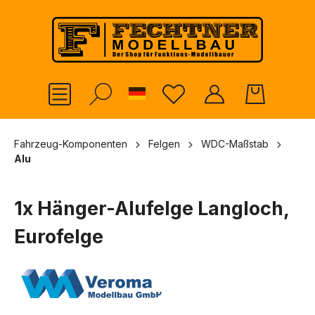
alt springen
German
Fahrzeug-Komponenten
Felgen
WDC-Maßstab
Alu
1x Hänger-Alufelge Langloch,
Eurofelge