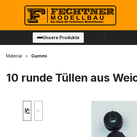
springen
Zur Hauptnavigation springen
Unsere Produkte
Material
Gummi
10 runde Tüllen aus We
Bildergalerie überspringen