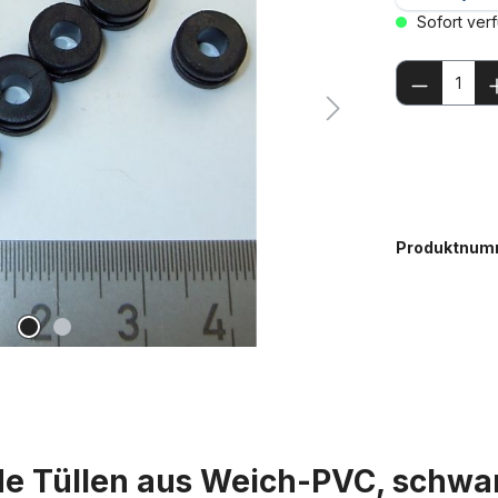
Sofort verf
Produkt
Produktnum
de Tüllen aus Weich-PVC, schwa