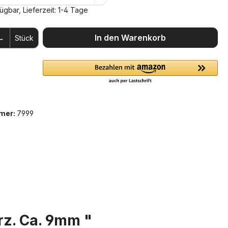
ügbar, Lieferzeit: 1-4 Tage
 Anzahl: Gib den gewünschten Wert ein 
In den Warenkorb
Stück
mer:
7999
rz. Ca. 9mm "