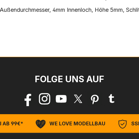
 Außendurchmesser, 4mm Innenloch, Höhe 5mm, Schlit
FOLGE UNS AUF
 AB 99€*
WE LOVE MODELLBAU
SSL