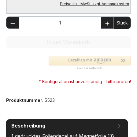
Preise inkl. MwSt. zzgl. Versandkosten
Produkt Anzahl: Gib den gewünschten We
Stück
In den Warenkorb
* Konfiguration ist unvollständig - bitte prüfen!
Produktnummer:
5523
Beschreibung
1 gedrucktes Foliendecal auf Magnetfolie 1:8