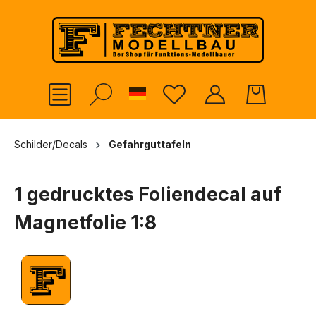
alt springen
German
Schilder/Decals
Gefahrguttafeln
1 gedrucktes Foliendecal auf
Magnetfolie 1:8