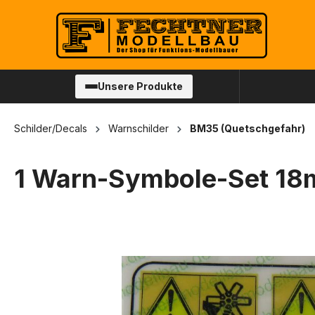
springen
Zur Hauptnavigation springen
Unsere Produkte
Schilder/Decals
Warnschilder
BM35 (Quetschgefahr)
1 Warn-Symbole-Set 18m
Bildergalerie überspringen