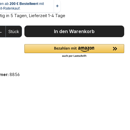
ig in 5 Tagen, Lieferzeit 1-4 Tage
 Anzahl: Gib den gewünschten Wert ein 
In den Warenkorb
Stück
mer:
8856