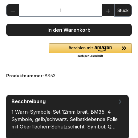
Produkt Anzahl: Gib den gewünschten We
Stück
In den Warenkorb
Produktnummer:
8853
Beschreibung
1 Warn-Symbole-Set 12mm breit, BM35, 4
Symbole, gelb/schwarz. Selbstklebende Folie
mit Oberflächen-Schutzschicht. Symbol: Q…
Mehr