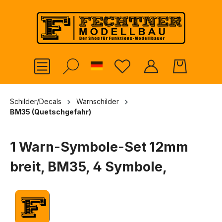
alt springen
German
Schilder/Decals
Warnschilder
BM35 (Quetschgefahr)
1 Warn-Symbole-Set 12mm
breit, BM35, 4 Symbole,