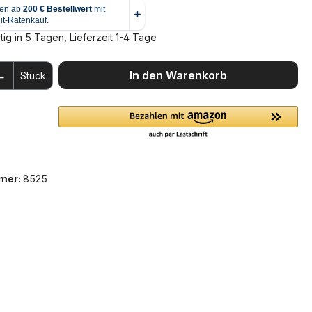
ig in 5 Tagen, Lieferzeit 1-4 Tage
 Anzahl: Gib den gewünschten Wert ein 
In den Warenkorb
Stück
mer:
8525