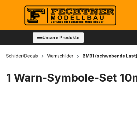
springen
Zur Hauptnavigation springen
Unsere Produkte
Schilder/Decals
Warnschilder
BM31 (schwebende Last
1 Warn-Symbole-Set 10
Bildergalerie überspringen