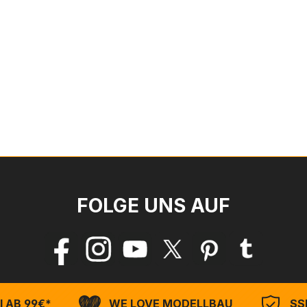
FOLGE UNS AUF
 AB 99€*
WE LOVE MODELLBAU
SSL