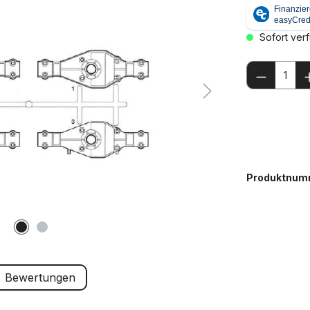
Sofort verf
Produkt
Produktnum
Bewertungen