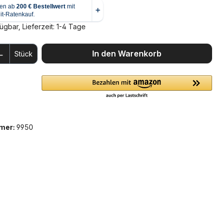
ügbar, Lieferzeit: 1-4 Tage
 Anzahl: Gib den gewünschten Wert ein 
In den Warenkorb
Stück
mer:
9950