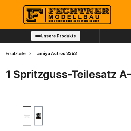
springen
Zur Hauptnavigation springen
Unsere Produkte
Ersatzteile
Tamiya Actros 3363
1 Spritzguss-Teilesatz A
Bildergalerie überspringen