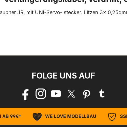
Graupner JR, mit UNI-Servo- stecker. Litzen 3x 0,25q
FOLGE UNS AUF
 AB 99€*
WE LOVE MODELLBAU
SSL