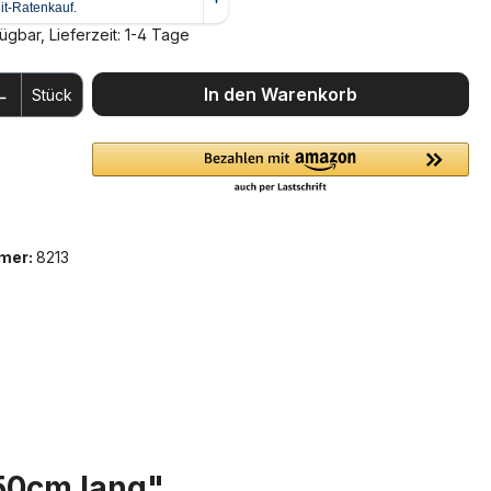
ügbar, Lieferzeit: 1-4 Tage
 Anzahl: Gib den gewünschten Wert ein 
In den Warenkorb
Stück
mer:
8213
 50cm lang"