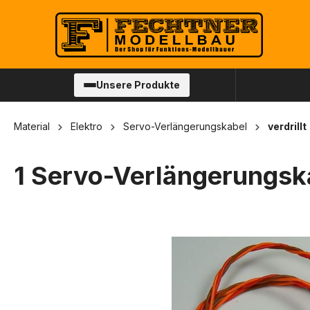
springen
Zur Hauptnavigation springen
Unsere Produkte
Material
Elektro
Servo-Verlängerungskabel
verdrillt
1 Servo-Verlängerungska
Bildergalerie überspringen