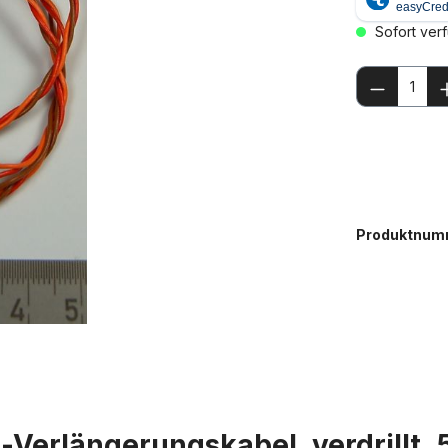
Sofort verf
Produkt
Produktnum
-Verlängerungskabel, verdrillt,