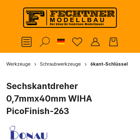
alt springen
German
Werkzeuge
Schraubwerkzeuge
6kant-Schlüssel
Sechskantdreher
0,7mmx40mm WIHA
PicoFinish-263