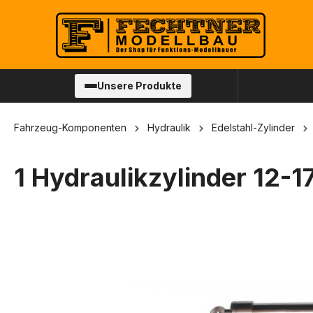
springen
Zur Hauptnavigation springen
Unsere Produkte
Fahrzeug-Komponenten
Hydraulik
Edelstahl-Zylinder
1 Hydraulikzylinder 12
Bildergalerie überspringen