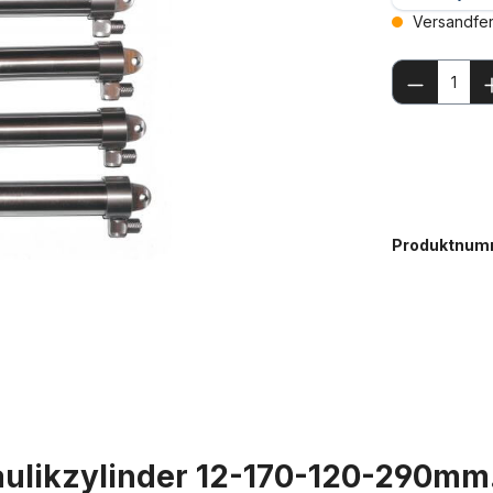
Versandfert
Produkt
Produktnum
aulikzylinder 12-170-120-290mm.