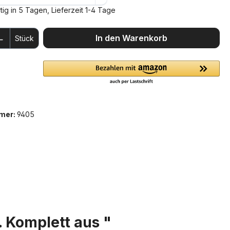
ig in 5 Tagen, Lieferzeit 1-4 Tage
 Anzahl: Gib den gewünschten Wert ein 
In den Warenkorb
Stück
mer:
9405
 Komplett aus "