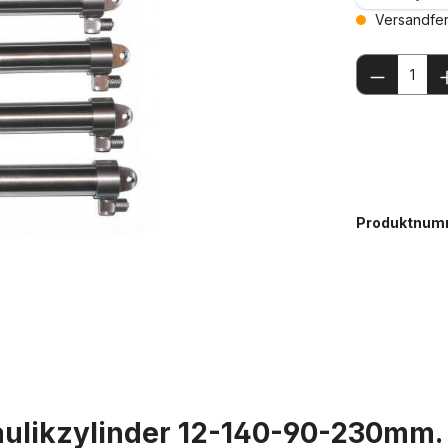
Versandfert
Produkt
Produktnum
aulikzylinder 12-140-90-230mm. 