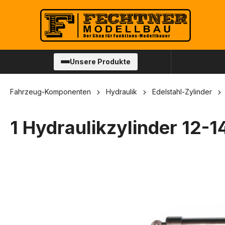
springen
Zur Hauptnavigation springen
Unsere Produkte
Fahrzeug-Komponenten
Hydraulik
Edelstahl-Zylinder
1 Hydraulikzylinder 12
Bildergalerie überspringen