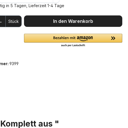
ig in 5 Tagen, Lieferzeit 1-4 Tage
 Anzahl: Gib den gewünschten Wert ein 
In den Warenkorb
Stück
mer:
9399
Komplett aus "