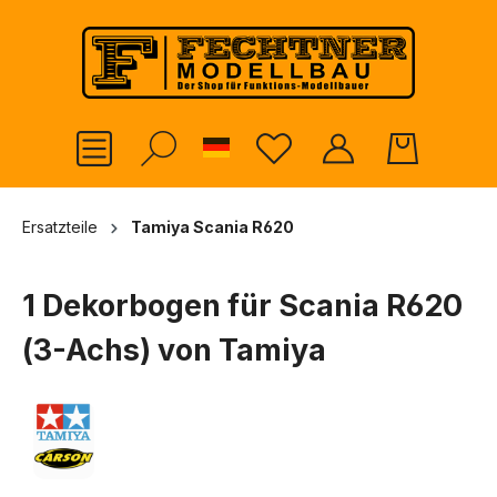
alt springen
German
Ersatzteile
Tamiya Scania R620
1 Dekorbogen für Scania R620
(3-Achs) von Tamiya